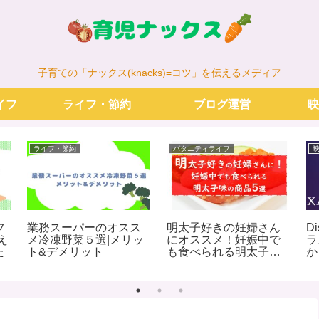
子育ての「ナックス(knacks)=コツ」を伝えるメディア
イフ
ライフ・節約
ブログ運営
映
ライフ・節約
パタニティライフ
フ
業務スーパーのオスス
明太子好きの妊婦さん
D
え
メ冷凍野菜５選|メリッ
にオススメ！妊娠中で
ラ
た
ト&デメリット
も食べられる明太子味
か
の商品４選
リ