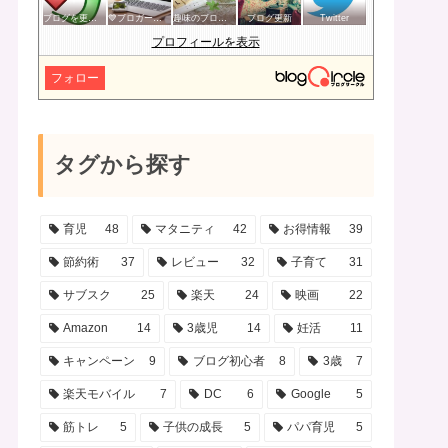
ブログを更新したらここで報告
💙ブロガー応援&更新報告♪💙
趣味のブログを楽しむ会
ブログ更新
Twitter
プロフィールを表示
フォロー
タグから探す
育児
48
マタニティ
42
お得情報
39
節約術
37
レビュー
32
子育て
31
サブスク
25
楽天
24
映画
22
Amazon
14
3歳児
14
妊活
11
キャンペーン
9
ブログ初心者
8
3歳
7
楽天モバイル
7
DC
6
Google
5
筋トレ
5
子供の成長
5
パパ育児
5