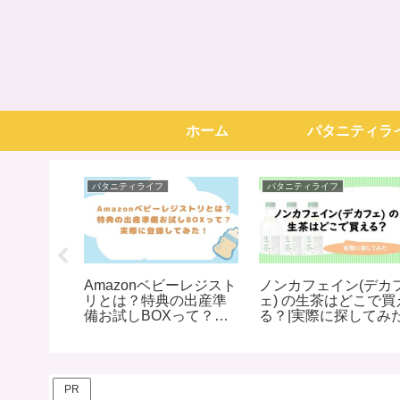
ホーム
パタニティラ
パタニティライフ
パタニティライフ
ティマーク
Amazonベビーレジスト
ノンカフェイン(デカ
|京都駅で
リとは？特典の出産準
ェ) の生茶はどこで買
みた
備お試しBOXって？実
る？|実際に探してみ
際に登録してみた！
PR