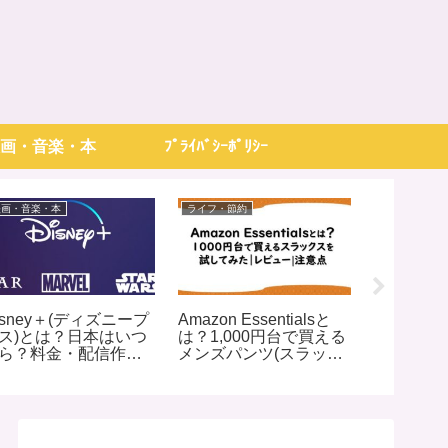
画・音楽・本
ﾌﾟﾗｲﾊﾞｼｰﾎﾟﾘｼｰ
映画・音楽・本
ライフ・節約
パタニティラ
isney＋(ディズニープ
Amazon Essentialsと
スヌーザ
ス)とは？日本はいつ
は？1,000円台で買える
つまで使
ら？料金・配信作品
メンズパンツ(スラック
使ってみ
スト(800タイトル)
ス)を試してみた｜レビ
ュー|注意点