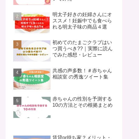
明太子好きの妊婦さんにオ
ススメ！妊娠中でも食べら
れる明太子味の商品４選
初めてのたまごクラブはい
つ買うべき??｜実際に読ん
でみた感想・レビュー
共感の声多数！＃赤ちゃん
相談室 の秀逸ツイート集
赤ちゃんの性別を予測する
10の方法とその根拠まとめ
賃貸or持ち家？メリット・