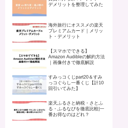
デメリットを整理してみた
海外旅行にオススメの楽天
プレミアムカード｜メリッ
ト・デメリット
【スマホでできる】
Amazon Audibleの解約方法
｜画像付きで徹底解説
すみっコくじpart20＆すみ
っコぐらし一番くじ【計10
回引いてみた】
楽天ふるさと納税・さとふ
る・ふるなびを徹底比較|一
番お得なのはどれ？