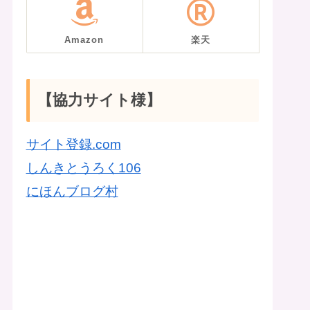
Amazon
楽天
【協力サイト様】
サイト登録.com
しんきとうろく106
にほんブログ村