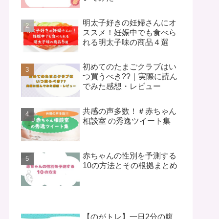
明太子好きの妊婦さんにオ
ススメ！妊娠中でも食べら
れる明太子味の商品４選
初めてのたまごクラブはい
つ買うべき??｜実際に読ん
でみた感想・レビュー
共感の声多数！＃赤ちゃん
相談室 の秀逸ツイート集
赤ちゃんの性別を予測する
10の方法とその根拠まとめ
【のがトレ】一日2分の腹