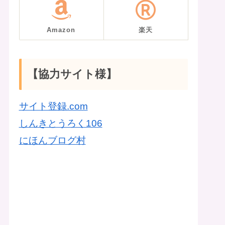
Amazon
楽天
【協力サイト様】
サイト登録.com
しんきとうろく106
にほんブログ村