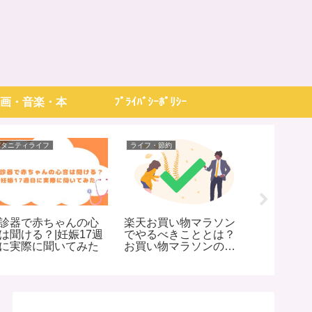
画・音楽・本
ﾌﾟﾗｲﾊﾞｼｰﾎﾟﾘｼｰ
パタニティライフ
ライフ・節約
映画・音楽・
診器で赤ちゃんの心
楽天お買い物マラソン
【純愛？
は聞ける？|妊娠17週
でやるべきこととは？
HOWEVE
に実際に聞いてみた
お買い物マラソンの事
自に解釈
前準備・お得情報まと
め