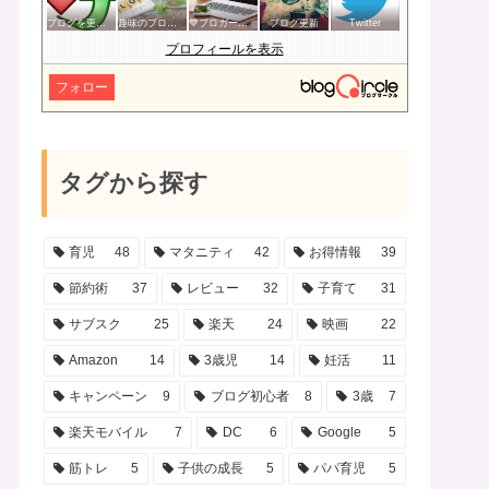
ブログを更新したらここで報告
趣味のブログを楽しむ会
💙ブロガー応援&更新報告♪💙
ブログ更新
Twitter
プロフィールを表示
フォロー
タグから探す
育児
48
マタニティ
42
お得情報
39
節約術
37
レビュー
32
子育て
31
サブスク
25
楽天
24
映画
22
Amazon
14
3歳児
14
妊活
11
キャンペーン
9
ブログ初心者
8
3歳
7
楽天モバイル
7
DC
6
Google
5
筋トレ
5
子供の成長
5
パパ育児
5