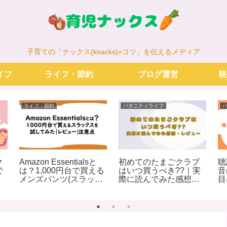
子育ての「ナックス(knacks)=コツ」を伝えるメディア
イフ
ライフ・節約
ブログ運営
映
ライフ・節約
パタニティライフ
ク
Amazon Essentialsと
初めてのたまごクラブ
聴
で
は？1,000円台で買える
はいつ買うべき??｜実
音
メンズパンツ(スラック
際に読んでみた感想・
目
ス)を試してみた｜レビ
レビュー
ュー|注意点