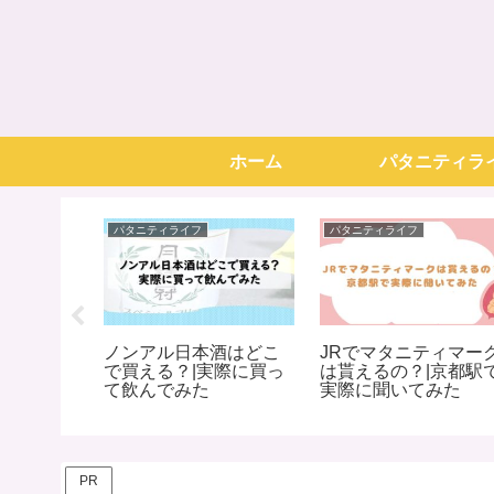
ホーム
パタニティラ
パタニティライフ
パタニティライフ
ローはい
ノンアル日本酒はどこ
JRでマタニティマー
＆実際に
で買える？|実際に買っ
は貰えるの？|京都駅
て飲んでみた
実際に聞いてみた
PR