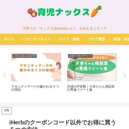
子育ての「ナックス(knacks)=コツ」を伝えるメディア
ホーム
パタニティライフ
ライフ・節約
ブログ運営
映画・音
パタニティライフ
パタニティライフ
パ
？|
マタニティマークが嫌われる３つ
共感の声多数！＃赤ちゃん相談室
JR
の理由
の秀逸ツイート集
の？
PR
iHerbのクーポンコード以外でお得に買う