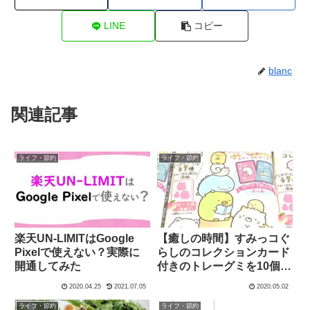
LINE
コピー
blanc
関連記事
ライフ・節約
ライフ・節約
楽天UN-LIMITはGoogle
【癒しの時間】すみっコぐ
Pixelで使えない？実際に
らしのコレクションカード
開通してみた
付きのトレーグミを10個買
ってみた｜中身レビュー
2020.04.25
2021.07.05
2020.05.02
ライフ・節約
ライフ・節約