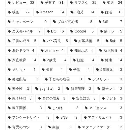
レビュー
32
子育て
31
サブスク
25
楽天
24
映画
22
Amazon
14
3歳児
14
妊活
11
キャンペーン
9
ブログ初心者
8
3歳
7
楽天モバイル
7
DC
6
Google
5
筋トレ
5
子供の成長
5
パパ育児
5
妊娠準備
5
5歳
5
海外ドラマ
4
おもちゃ
4
知育玩具
4
幼児教育
4
家庭教育
4
2歳児
4
妊娠
4
健康
4
メリット
4
知育
4
子供
4
5歳育児
3
発達段階
3
子どもの成長
3
デメリット
3
安全性
3
おすすめ
3
健康管理
3
新米ママ
3
親子時間
3
育児の悩み
3
安全対策
3
子ども
3
親子関係
3
しつけ
3
アドセンス
3
アンケートサイト
3
SNS
3
アフィリエイト
3
育児のコツ
3
実績
2
マタニティマーク
2