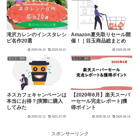
滝沢カレンのインスタレシ
Amazon夏先取りセール開
ピ名作20選
催！｜目玉商品総まとめ
2020.04.10
2020.04.21
2020.06.06
ライフ・節約
ライフ・節約
ネスカフェキャンペーンは
【2020年6月】楽天スーパ
本当にお得？|実際に購入
ーセール完走レポート|獲
してみた
得ポイント
2020.02.11
2021.07.05
2020.06.13
2020.06.14
スポンサーリンク