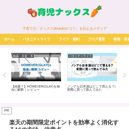
子育ての「ナックス(knacks)=コツ」を伝えるメディア
ホーム
パタニティライフ
ライフ・節約
ブログ運営
映画・音
映画・音楽・本
パタニティライフ
パ
め
【純愛？】HOWEVER(GLAY)を独
ノンアル日本酒はどこで買える？|
初
自に解釈｜レビュー
実際に買って飲んでみた
べき
レ
PR
楽天の期間限定ポイントを効率よく消化す