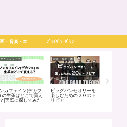
画・音楽・本
ﾌﾟﾗｲﾊﾞｼｰﾎﾟﾘｼｰ
パタニティライフ
映画・音楽・本
ライフ・節約
ンカフェイン(デカフ
ビッグバンセオリーを
楽天お買
) の生茶はどこで買え
楽しむための２０のト
でやるべ
？|実際に探してみた
リビア
お買い物
前準備・
め