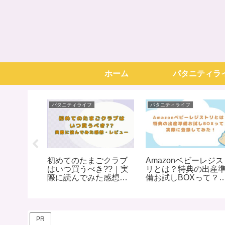
ホーム
パタニティラ
パタニティライフ
パタニティライフ
ークが嫌
初めてのたまごクラブ
Amazonベビーレジ
理由
はいつ買うべき??｜実
リとは？特典の出産
際に読んでみた感想・
備お試しBOXって？
レビュー
際に登録してみた！
PR