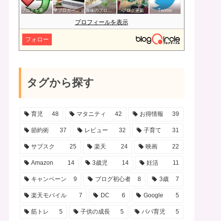
ブログを更新したらここで報告
💙ブロガー応援&更新報告♪💙
趣味のブログを楽しむ会
ブログ更新
Twitter
プロフィールを表示
フォロー
タグから探す
育児
48
マタニティ
42
お得情報
39
節約術
37
レビュー
32
子育て
31
サブスク
25
楽天
24
映画
22
Amazon
14
3歳児
14
妊活
11
キャンペーン
9
ブログ初心者
8
3歳
7
楽天モバイル
7
DC
6
Google
5
筋トレ
5
子供の成長
5
パパ育児
5