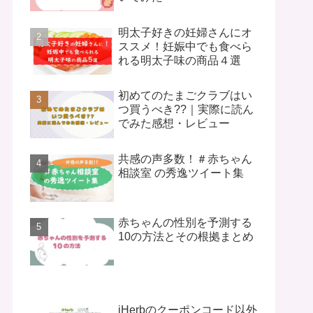
明太子好きの妊婦さんにオ
ススメ！妊娠中でも食べら
れる明太子味の商品４選
初めてのたまごクラブはい
つ買うべき??｜実際に読ん
でみた感想・レビュー
共感の声多数！＃赤ちゃん
相談室 の秀逸ツイート集
赤ちゃんの性別を予測する
10の方法とその根拠まとめ
iHerbのクーポンコード以外