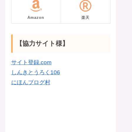
Amazon
楽天
【協力サイト様】
サイト登録.com
しんきとうろく106
にほんブログ村