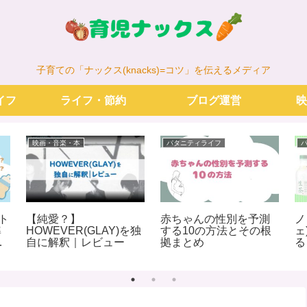
子育ての「ナックス(knacks)=コツ」を伝えるメディア
イフ
ライフ・節約
ブログ運営
映
映画・音楽・本
パタニティライフ
スト
【純愛？】
赤ちゃんの性別を予測
ノ
準
HOWEVER(GLAY)を独
する10の方法とその根
ェ
実
自に解釈｜レビュー
拠まとめ
る