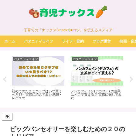
子育ての「ナックス(knacks)=コツ」を伝えるメディア
ホーム
パタニティライフ
ライフ・節約
ブログ運営
映画・音
パタニティライフ
パタニティライフ
パ
初めてのたまごクラブはいつ買う
ノンカフェイン(デカフェ) の生茶
Am
べき??｜実際に読んでみた感想・
はどこで買える？|実際に探してみ
典の
レビュー
た
際
PR
ビッグバンセオリーを楽しむための２０の