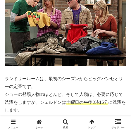
ランドリールームは、最初のシーズンからビッグバンセオリ
ーの定番です。
ショーの登場人物のほとんど、そして人類は、必要に応じて
洗濯をしますが、シェルドンは
土曜日の午後8時15分
に洗濯を
します。
ランドリールームをよく見ると、シェルドンだけが風変わり
メニュー
ホーム
検索
トップ
サイドバー