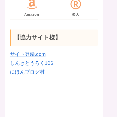
Amazon
楽天
【協力サイト様】
サイト登録.com
しんきとうろく106
にほんブログ村