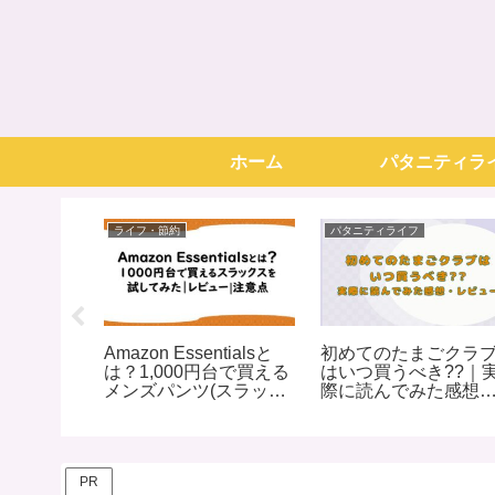
ホーム
パタニティラ
ライフ・節約
パタニティライフ
マラソン
Amazon Essentialsと
初めてのたまごクラ
ととは？
は？1,000円台で買える
はいつ買うべき??｜
ソンの事
メンズパンツ(スラック
際に読んでみた感想
情報まと
ス)を試してみた｜レビ
レビュー
ュー|注意点
PR