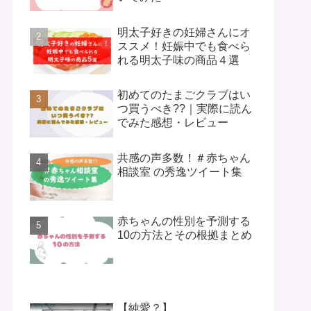
明太子好きの妊婦さんにオ
ススメ！妊娠中でも食べら
れる明太子味の商品４選
初めてのたまごクラブはい
つ買うべき??｜実際に読ん
でみた感想・レビュー
共感の声多数！＃赤ちゃん
相談室 の秀逸ツイート集
赤ちゃんの性別を予測する
10の方法とその根拠まとめ
【純愛？】