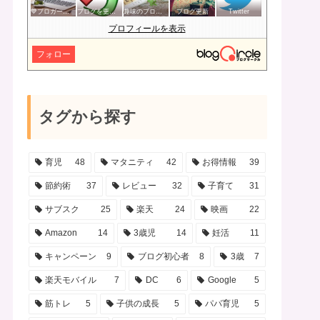
💙ブロガー応援&更新報告♪💙
ブログを更新したらここで報告
趣味のブログを楽しむ会
ブログ更新
Twitter
プロフィールを表示
フォロー
タグから探す
育児
48
マタニティ
42
お得情報
39
節約術
37
レビュー
32
子育て
31
サブスク
25
楽天
24
映画
22
Amazon
14
3歳児
14
妊活
11
キャンペーン
9
ブログ初心者
8
3歳
7
楽天モバイル
7
DC
6
Google
5
筋トレ
5
子供の成長
5
パパ育児
5