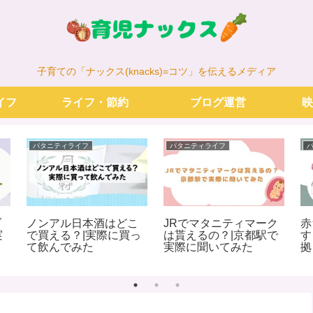
子育ての「ナックス(knacks)=コツ」を伝えるメディア
イフ
ライフ・節約
ブログ運営
映
パタニティライフ
パタニティライフ
ブ
ノンアル日本酒はどこ
JRでマタニティマーク
赤
実
で買える？|実際に買っ
は貰えるの？|京都駅で
す
・
て飲んでみた
実際に聞いてみた
拠