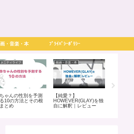
画・音楽・本
ﾌﾟﾗｲﾊﾞｼｰﾎﾟﾘｼｰ
パタニティライフ
映画・音楽・本
パタニティラ
ちゃんの性別を予測
【純愛？】
共感の声
る10の方法とその根
HOWEVER(GLAY)を独
ゃん相談
まとめ
自に解釈｜レビュー
ート集