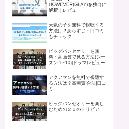
HOWEVER(GLAY)を独自に
解釈｜レビュー
天気の子を無料で視聴する
方法は？あらすじ・口コミ
もチェック
ビッグバンセオリーを無
料・高画質で見る方法(シー
ズン１~10)|ドラマレビュー
アクアマンを無料で視聴す
る方法は？高画質|合法|口コ
ミ
ビッグバンセオリーを楽し
むための２０のトリビア