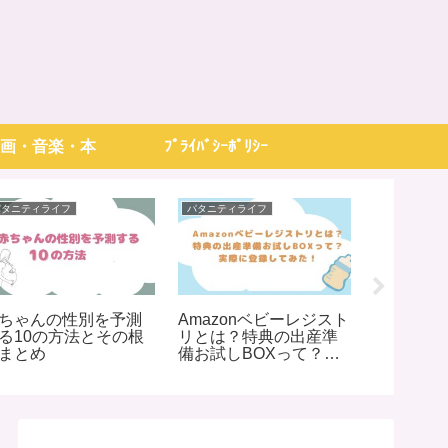
画・音楽・本
ﾌﾟﾗｲﾊﾞｼｰﾎﾟﾘｼｰ
パタニティライフ
パタニティライフ
パタニティラ
ちゃんの性別を予測
Amazonベビーレジスト
ノンカフ
る10の方法とその根
リとは？特典の出産準
ェ) の生
まとめ
備お試しBOXって？実
る？|実
際に登録してみた！