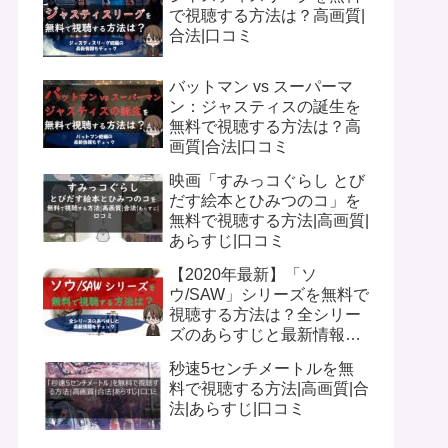
で視聴する方法は？高画質|
合法|口コミ
バットマン vs スーパーマ
ン：ジャスティスの誕生を
無料で視聴する方法は？高
画質|合法|口コミ
映画「すみっコぐらし とび
だす絵本とひみつのコ」を
無料で視聴する方法|高画質|
あらすじ|口コミ
【2020年最新】「ソ
ウ/SAW」シリーズを無料で
視聴する方法は？全シリー
ズのあらすじと最新情報を
チェック
秒速5センチメートルを無
料で視聴する方法|高画質|合
法|あらすじ|口コミ