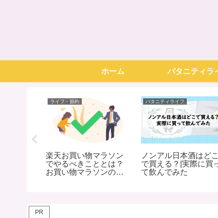
ホーム
パタニティラ
ライフ・節約
パタニティライフ
ティマーク
楽天お買い物マラソン
ノンアル日本酒はど
|京都駅で
でやるべきこととは？
で買える？|実際に買
みた
お買い物マラソンの事
て飲んでみた
前準備・お得情報まと
め
PR