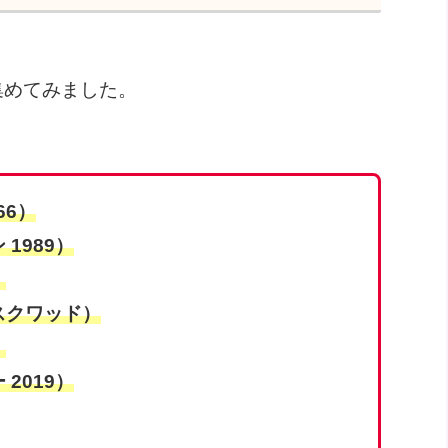
集めてみました。
66）
1989）
）
スクワッド）
）
2019）