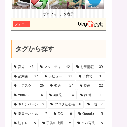
💙ブロガー応援&更新報告♪💙
ブログを更新したらここで報告
趣味のブログを楽しむ会
ブログ更新
Twitter
プロフィールを表示
フォロー
タグから探す
育児
48
マタニティ
42
お得情報
39
節約術
37
レビュー
32
子育て
31
サブスク
25
楽天
24
映画
22
Amazon
14
3歳児
14
妊活
11
キャンペーン
9
ブログ初心者
8
3歳
7
楽天モバイル
7
DC
6
Google
5
筋トレ
5
子供の成長
5
パパ育児
5