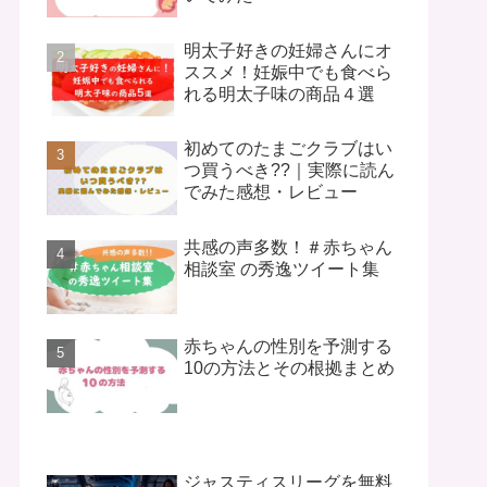
明太子好きの妊婦さんにオ
ススメ！妊娠中でも食べら
れる明太子味の商品４選
初めてのたまごクラブはい
つ買うべき??｜実際に読ん
でみた感想・レビュー
共感の声多数！＃赤ちゃん
相談室 の秀逸ツイート集
赤ちゃんの性別を予測する
10の方法とその根拠まとめ
ジャスティスリーグを無料