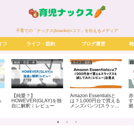
子育ての「ナックス(knacks)=コツ」を伝えるメディア
イフ
ライフ・節約
ブログ運営
映
映画・音楽・本
ライフ・節約
こ
【純愛？】
Amazon Essentialsと
赤
っ
HOWEVER(GLAY)を独
は？1,000円台で買える
す
自に解釈｜レビュー
メンズパンツ(スラック
拠
ス)を試してみた｜レビ
ュー|注意点