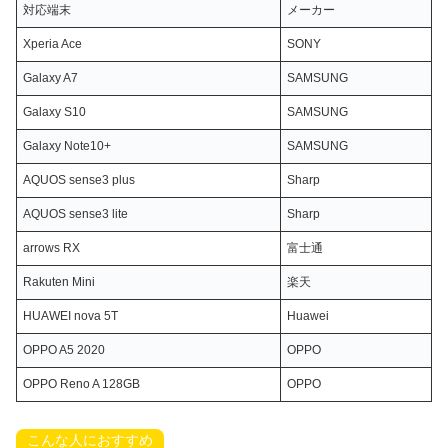
対応端末
メーカー
Xperia Ace
SONY
Galaxy A7
SAMSUNG
Galaxy S10
SAMSUNG
Galaxy Note10+
SAMSUNG
AQUOS sense3 plus
Sharp
AQUOS sense3 lite
Sharp
arrows RX
富士通
Rakuten Mini
楽天
HUAWEI nova 5T
Huawei
OPPO A5 2020
OPPO
OPPO Reno A 128GB
OPPO
こんな人におすすめ