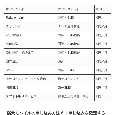
オプション名
オプション内容
料金
Rakuten Link
通話・SMS
0円
テザリング
データ通信機能
0円／月
留守番電話
通話・SMS機能
0円／月
着信転送
通話・SMS機能
0円／月
割込通話／通話保留
通話・SMS機能
0円／月
国際通話
海外
0円／月
SMS
通話・SMS
0円／月
海外ローミング（データ通信）
海外ローミング
0円／月
国際SMS
海外SMS
0円／月
スマホ下取りサービス
簡単査定で高額下取り
0円
楽天モバイルの申し込み方法６｜申し込みを確定する