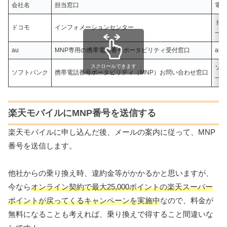
会社名
担当窓口
電話
ドコ
ドコモ
インフォメーションセンター
一般
au
MNP専用の携帯電話番号ポータビリティ受付窓口
au
スクロールできます
ソフ
ソフトバンク
携帯電話番号ポータビリティ（MNP）お問い合わせ窓口
一般
楽天モバイルにMNP番号を送信する
楽天モバイルに申し込んだ後、メールの案内に従って、MNP
番号を送信します。
他社からの乗り換え時、違約金等がかかるかと思いますが、
今なら
オンライン契約で最大25,000ポイントの楽天スーパー
ポイントが戻ってくるキャンペーンを実施中
なので、料金が
無料になることも考えれば、乗り換えで得すること間違いな