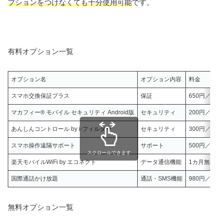
プションをつけなくても十分使用可能
です。
有料オプション一覧
オプション名
オプション内容
料金
スマホ交換保証プラス
保証
650円／月
マカフィー® モバイル セキュリティ Android版
セキュリティ
200円／月
あんしんコントロール by i-フィルター
セキュリティ
300円／月
スマホ操作遠隔サポート
サポート
500円／月
スクロールできます
楽天モバイルWiFi by エコネクト
データ通信機能
1カ月無料
国際通話かけ放題
通話・SMS機能
980円／月
無料オプション一覧