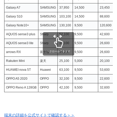
Galaxy A7
SAMSUNG
37,950
14,500
23,450
Galaxy S10
SAMSUNG
103,100
14,500
88,600
Galaxy Note10+
SAMSUNG
130,100
9,500
120,600
AQUOS sense3 plus
Sharp
52,100
9,500
42,600
AQUOS sense3 lite
Sharp
36,100
9,500
26,600
スクロールできます
arrows RX
富士通
36,100
9,500
26,600
Rakuten Mini
楽天
25,100
5,000
20,100
HUAWEI nova 5T
Huawei
63,100
9,500
53,600
OPPO A5 2020
OPPO
32,100
9,500
22,600
OPPO Reno A 128GB
OPPO
42,100
9,500
32,600
端末の詳細を公式サイトで確認する＞＞