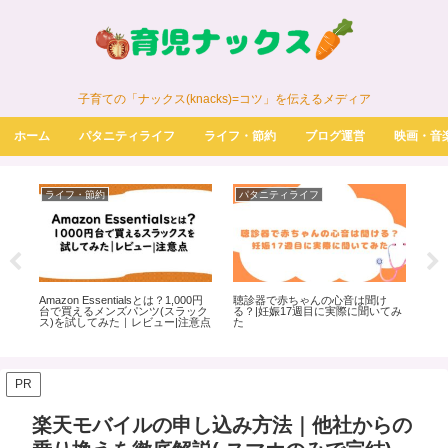
子育ての「ナックス(knacks)=コツ」を伝えるメディア
ホーム
パタニティライフ
ライフ・節約
ブログ運営
映画・音
ライフ・節約
パタニティライフ
ラ
Amazon Essentialsとは？1,000円
聴診器で赤ちゃんの心音は聞け
業
信
台で買えるメンズパンツ(スラック
る？|妊娠17週目に実際に聞いてみ
５選
ス)を試してみた｜レビュー|注意点
た
PR
楽天モバイルの申し込み方法｜他社からの