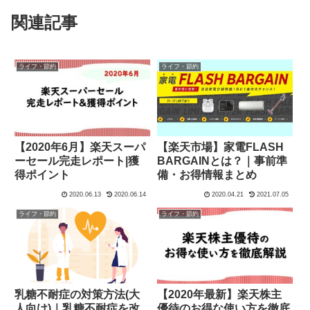
関連記事
ライフ・節約
ライフ・節約
【2020年6月】楽天スーパ
【楽天市場】家電FLASH
ーセール完走レポート|獲
BARGAINとは？｜事前準
得ポイント
備・お得情報まとめ
2020.06.13
2020.06.14
2020.04.21
2021.07.05
ライフ・節約
ライフ・節約
乳糖不耐症の対策方法(大
【2020年最新】楽天株主
人向け)｜乳糖不耐症を改
優待のお得な使い方を徹底