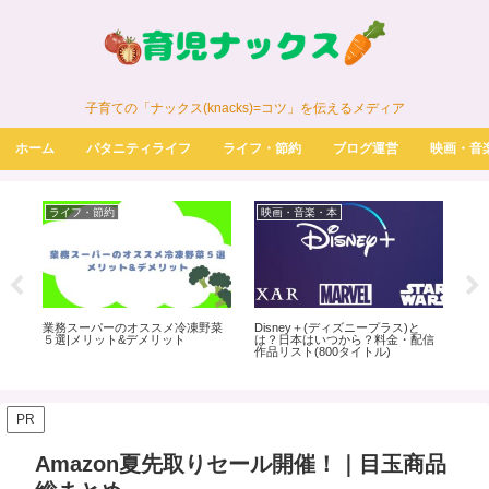
子育ての「ナックス(knacks)=コツ」を伝えるメディア
ホーム
パタニティライフ
ライフ・節約
ブログ運営
映画・音
ライフ・節約
映画・音楽・本
パ
業務スーパーのオススメ冷凍野菜
Disney＋(ディズニープラス)と
明
てみ
５選|メリット&デメリット
は？日本はいつから？料金・配信
メ
作品リスト(800タイトル)
味
PR
Amazon夏先取りセール開催！｜目玉商品