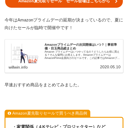
Amazon夏先取りセール セール会場はこちらから
今年はAmazonプライムデーの延期が決まっているので、夏に
向けたセールが臨時で開催中です！
Amazonプライムデーの次回開催はいつ？｜事前準
備・目玉商品総まとめ
Amazon プライムデーはいつやってるの？どうしたらお得に買え
る？そんな疑問にお答えします。Amazonプライムデーは
AmazonPrime会員向けのセールです。この記事ではAmazonプラ
イムデーがいつ開催されてるかとAmazonプライムデーでお得に
買う方法を解説します。
2020.05.10
willwin.info
早速おすすめ商品をまとめてみました。
Amazon夏先取りセールで買うべき商品例
・家電関係（４Kテレビ・プロジェクター）など