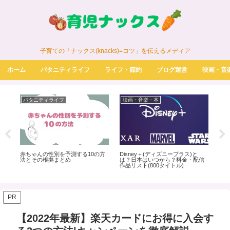
子育ての「ナックス(knacks)=コツ」を伝えるメディア
ホーム
パタニティライフ
ライフ・節約
ブログ運営
映画・音
パタニティライフ
映画・音楽・本
パ
確
赤ちゃんの性別を予測する10の方
Disney＋(ディズニープラス)と
明
ウン
法とその根拠まとめ
は？日本はいつから？料金・配信
メ
作品リスト(800タイトル)
味
PR
【2022年最新】楽天カードにお得に入会す