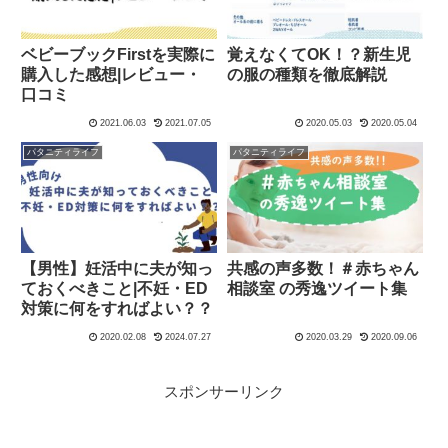
ベビーブックFirstを実際に
覚えなくてOK！？新生児
購入した感想|レビュー・
の服の種類を徹底解説
口コミ
2021.06.03
2021.07.05
2020.05.03
2020.05.04
パタニティライフ
パタニティライフ
【男性】妊活中に夫が知っ
共感の声多数！＃赤ちゃん
ておくべきこと|不妊・ED
相談室 の秀逸ツイート集
対策に何をすればよい？？
2020.02.08
2024.07.27
2020.03.29
2020.09.06
スポンサーリンク