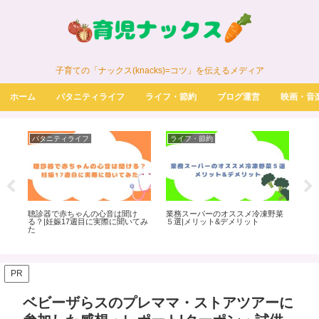
子育ての「ナックス(knacks)=コツ」を伝えるメディア
ホーム
パタニティライフ
ライフ・節約
ブログ運営
映画・音
パタニティライフ
ライフ・節約
パ
き
聴診器で赤ちゃんの心音は聞け
業務スーパーのオススメ冷凍野菜
明
事
る？|妊娠17週目に実際に聞いてみ
５選|メリット&デメリット
メ
た
味
PR
ベビーザらスのプレママ・ストアツアーに