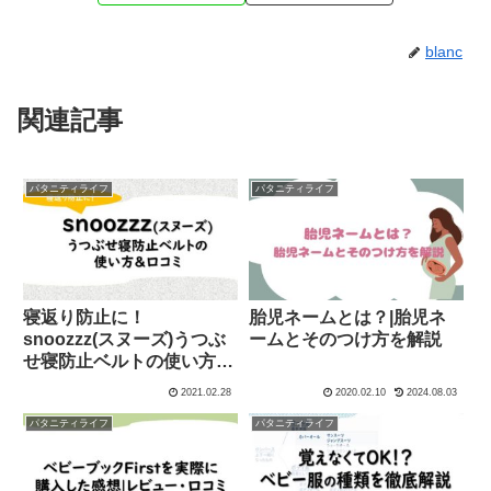
blanc
関連記事
パタニティライフ
パタニティライフ
寝返り防止に！
胎児ネームとは？|胎児ネ
snoozzz(スヌーズ)うつぶ
ームとそのつけ方を解説
せ寝防止ベルトの使い方&
口コミ
2021.02.28
2020.02.10
2024.08.03
パタニティライフ
パタニティライフ