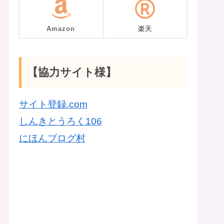
Amazon
楽天
【協力サイト様】
サイト登録.com
しんきとうろく106
にほんブログ村