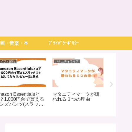
画・音楽・本
ﾌﾟﾗｲﾊﾞｼｰﾎﾟﾘｼｰ
ライフ・節約
パタニティライフ
映画・音楽・
azon Essentialsと
マタニティマークが嫌
Disney
？1,000円台で買える
われる３つの理由
ラス)と
ンズパンツ(スラック
から？料
)を試してみた｜レビ
リスト(8
ー|注意点