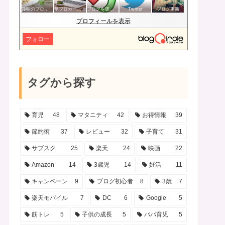
趣味のブログを楽しむ会
💙ブロガー応援&更新報告♪💙
ブログを更新したらここで報告
Twitter
ブログ更新
プロフィールを表示
フォロー
タグから探す
育児
48
マタニティ
42
お得情報
39
節約術
37
レビュー
32
子育て
31
サブスク
25
楽天
24
映画
22
Amazon
14
3歳児
14
妊活
11
キャンペーン
9
ブログ初心者
8
3歳
7
楽天モバイル
7
DC
6
Google
5
筋トレ
5
子供の成長
5
パパ育児
5