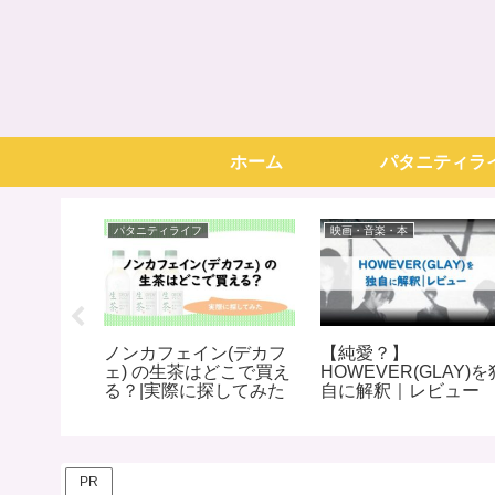
ホーム
パタニティラ
パタニティライフ
映画・音楽・本
ごクラブ
ノンカフェイン(デカフ
【純愛？】
き??｜実
ェ) の生茶はどこで買え
HOWEVER(GLAY)を
た感想・
る？|実際に探してみた
自に解釈｜レビュー
PR