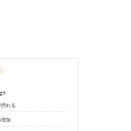
は?
が摂れる
の増加