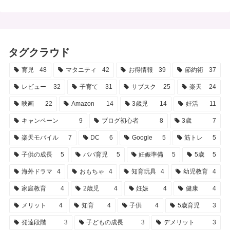
タグクラウド
育児
48
マタニティ
42
お得情報
39
節約術
37
レビュー
32
子育て
31
サブスク
25
楽天
24
映画
22
Amazon
14
3歳児
14
妊活
11
キャンペーン
9
ブログ初心者
8
3歳
7
楽天モバイル
7
DC
6
Google
5
筋トレ
5
子供の成長
5
パパ育児
5
妊娠準備
5
5歳
5
海外ドラマ
4
おもちゃ
4
知育玩具
4
幼児教育
4
家庭教育
4
2歳児
4
妊娠
4
健康
4
メリット
4
知育
4
子供
4
5歳育児
3
発達段階
3
子どもの成長
3
デメリット
3