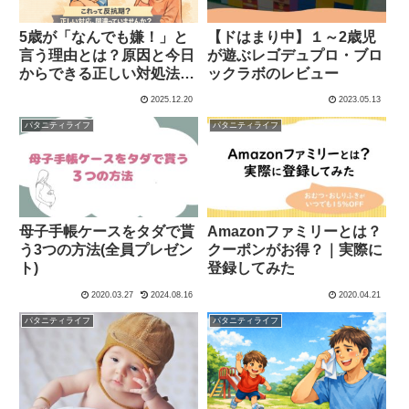
5歳が「なんでも嫌！」と
【ドはまり中】１～2歳児
言う理由とは？原因と今日
が遊ぶレゴデュプロ・ブロ
からできる正しい対処法を
ックラボのレビュー
徹底解説
2025.12.20
2023.05.13
パタニティライフ
パタニティライフ
母子手帳ケースをタダで貰
Amazonファミリーとは？
う3つの方法(全員プレゼン
クーポンがお得？｜実際に
ト)
登録してみた
2020.03.27
2024.08.16
2020.04.21
パタニティライフ
パタニティライフ