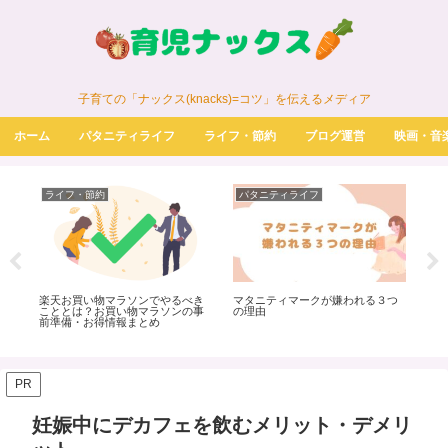
子育ての「ナックス(knacks)=コツ」を伝えるメディア
ホーム
パタニティライフ
ライフ・節約
ブログ運営
映画・音
ライフ・節約
パタニティライフ
パ
0円
楽天お買い物マラソンでやるべき
マタニティマークが嫌われる３つ
初
ック
こととは？お買い物マラソンの事
の理由
べき
意点
前準備・お得情報まとめ
レ
PR
妊娠中にデカフェを飲むメリット・デメリ