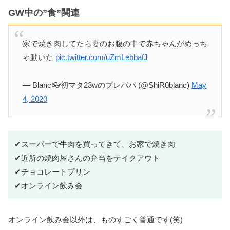
GW中の”食”関連
家で焼き肉してたら妻のお腹の中で赤ちゃんがめっち
ゃ動いた
pic.twitter.com/uZmLebbafJ
— Blanc👓初マタ23wのプレパパ (@ShiR0blanc)
May
4, 2020
✔スーパーで牛肉を買ってきて、お家で焼き肉
✔近所の焼肉屋さんの弁当をテイクアウト
✔チョコレートプリン
✔オンライン飲み会
オンライン飲み会以外は、ものすごく普通です(笑)