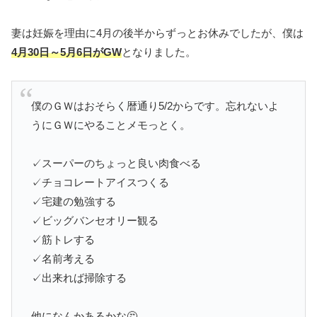
妻は妊娠を理由に4月の後半からずっとお休みでしたが、僕は
4月30日～5月6日がGW
となりました。
僕のＧＷはおそらく暦通り5/2からです。忘れないよ
うにＧＷにやることメモっとく。
✓スーパーのちょっと良い肉食べる
✓チョコレートアイスつくる
✓宅建の勉強する
✓ビッグバンセオリー観る
✓筋トレする
✓名前考える
✓出来れば掃除する
他になんかあるかな🤔