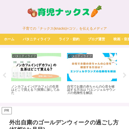
子育ての「ナックス(knacks)=コツ」を伝えるメディア
ホーム
パタニティライフ
ライフ・節約
ブログ運営
映画・音
パタニティライフ
パタニティライフ
パ
う
ノンカフェイン(デカフェ) の生茶
自宅でお腹の赤ちゃんの心音を確
Am
想・
はどこで買える？|実際に探してみ
認する方法は？|エンジェルサウン
典の
た
ズの危険性を解説
際
PR
外出自粛のゴールデンウィークの過ごし方