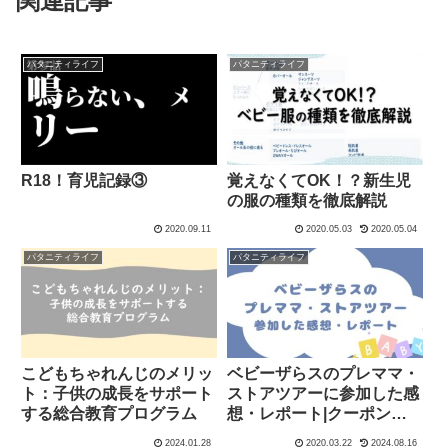
関連記事
パタニティライフ
パタニティライフ
R18！育児記録③
覚えなくてOK！？新生児
の服の種類を徹底解説
2020.09.11
2020.05.03
2020.05.04
パタニティライフ
パタニティライフ
こどもちゃれんじのメリッ
ベビーザらスのプレママ・
ト：子供の成長をサポート
ストアツアーに参加した感
する総合教育プログラム
想・レポート|クーポン・
試供品を貰えるお得なツア
2024.01.28
2020.03.22
2024.08.16