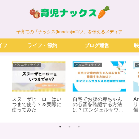
子育ての「ナックス(knacks)=コツ」を伝えるメディア
イフ
ライフ・節約
ブログ運営
映
パタニティライフ
パタニティライフ
ン
スヌーザヒーローはい
自宅でお腹の赤ちゃん
A
？
つまで使う？＆実際に
の心音を確認する方法
リ
事
使ってみた
は？|エンジェルサウン
備
と
ズの危険性を解説
際