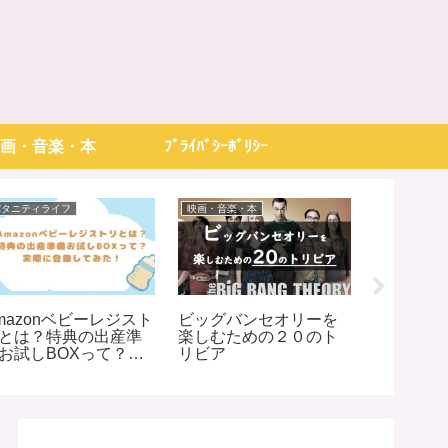
画・音楽・本
ﾌﾟﾗｲﾊﾞｼｰﾎﾟﾘｼｰ
パタニティライフ
映画・音楽・本
パタニティラ
mazonベビーレジスト
ビッグバンセオリーを
共感の声
とは？特典の出産準
楽しむための２０のト
ゃん相談
お試しBOXって？実
リビア
ート集
に登録してみた！