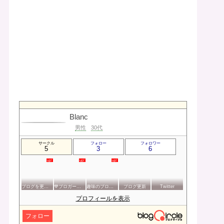
Blanc
男性
30代
サークル
フォロー
フォロワー
5
3
6
ブログを更新したらここで報告
💙ブロガー応援&更新報告♪💙
趣味のブログを楽しむ会
ブログ更新
Twitter
プロフィールを表示