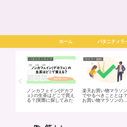
ホーム
パタニティラ
パタニティライフ
ライフ・節約
妊婦さん
ノンカフェイン(デカフ
楽天お買い物マラソ
妊娠中で
ェ) の生茶はどこで買え
でやるべきこととは
明太子味
る？|実際に探してみた
お買い物マラソンの
前準備・お得情報ま
め