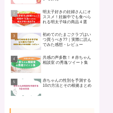
明太子好きの妊婦さんにオ
ススメ！妊娠中でも食べら
れる明太子味の商品４選
初めてのたまごクラブはい
つ買うべき??｜実際に読ん
でみた感想・レビュー
共感の声多数！＃赤ちゃん
相談室 の秀逸ツイート集
赤ちゃんの性別を予測する
10の方法とその根拠まとめ