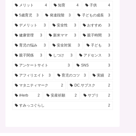
おもちゃ
4
知育玩具
4
幼児教育
4
家庭教育
4
2歳児
4
妊娠
4
健康
4
メリット
4
知育
4
子供
4
5歳育児
3
発達段階
3
子どもの成長
3
デメリット
3
安全性
3
おすすめ
3
健康管理
3
新米ママ
3
親子時間
3
育児の悩み
3
安全対策
3
子ども
3
親子関係
3
しつけ
3
アドセンス
3
アンケートサイト
3
SNS
3
アフィリエイト
3
育児のコツ
3
実績
2
マタニティマーク
2
DC.サブスク
2
iHerb
2
安産祈願
2
サプリ
2
すみっコぐらし
2