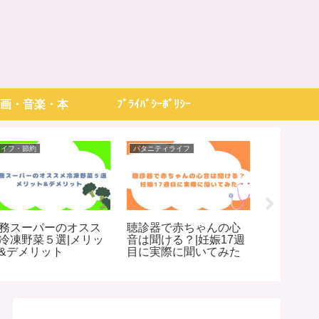
画・音楽・本
ﾌﾟﾗｲﾊﾞｼｰﾎﾟﾘｼｰ
ライフ・節約
パタニティライフ
映画・音楽・
務スーパーのオスス
聴診器で赤ちゃんの心
【純愛？
冷凍野菜５選|メリッ
音は聞ける？|妊娠17週
HOWEVE
&デメリット
目に実際に聞いてみた
自に解釈