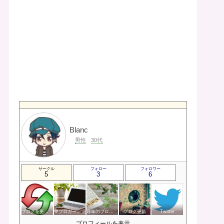
Blanc
男性
30代
サークル
フォロー
フォロワー
5
3
6
ブログを更新したらここで報告
💙ブロガー応援&更新報告♪💙
趣味のブログを楽しむ会
ブログ更新
Twitter
プロフィールを表示