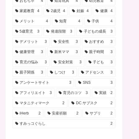
おもちゃ
4
知育玩具
4
幼児教育
4
家庭教育
4
2歳児
4
妊娠
4
健康
4
メリット
4
知育
4
子供
4
5歳育児
3
発達段階
3
子どもの成長
3
デメリット
3
安全性
3
おすすめ
3
健康管理
3
新米ママ
3
親子時間
3
育児の悩み
3
安全対策
3
子ども
3
親子関係
3
しつけ
3
アドセンス
3
アンケートサイト
3
SNS
3
アフィリエイト
3
育児のコツ
3
実績
2
マタニティマーク
2
DC.サブスク
2
iHerb
2
安産祈願
2
サプリ
2
すみっコぐらし
2