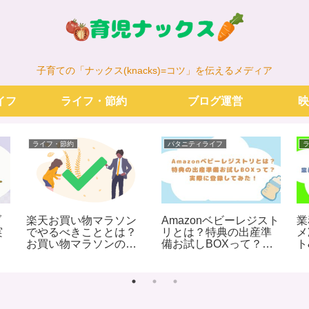
子育ての「ナックス(knacks)=コツ」を伝えるメディア
イフ
ライフ・節約
ブログ運営
映
ライフ・節約
パタニティライフ
ブ
楽天お買い物マラソン
Amazonベビーレジスト
業
実
でやるべきこととは？
リとは？特典の出産準
メ
・
お買い物マラソンの事
備お試しBOXって？実
ト
前準備・お得情報まと
際に登録してみた！
め