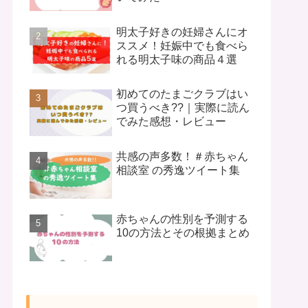
明太子好きの妊婦さんにオ
ススメ！妊娠中でも食べら
れる明太子味の商品４選
初めてのたまごクラブはい
つ買うべき??｜実際に読ん
でみた感想・レビュー
共感の声多数！＃赤ちゃん
相談室 の秀逸ツイート集
赤ちゃんの性別を予測する
10の方法とその根拠まとめ