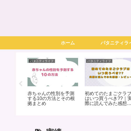
ホーム
パタニティラ
パタニティライフ
パタニティライフ
オリーを
赤ちゃんの性別を予測
初めてのたまごクラ
２０のト
する10の方法とその根
はいつ買うべき??｜
拠まとめ
際に読んでみた感想
レビュー