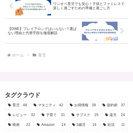
ワンオペ育児でも安心！子供とファミレスで
楽しく過ごすための準備と過ごし方
【DWE】プレイアロングはいらない？選ば
ない理由と代替手段を徹底解説
ホーム
育児
タグクラウド
育児
48
マタニティ
42
お得情報
39
節約術
37
レビュー
32
子育て
31
サブスク
25
楽天
24
映画
22
Amazon
14
3歳児
14
妊活
11