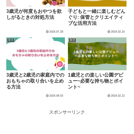
3歳児が何度もおやつを欲
子どもと一緒に楽しむどん
しがるときの対処方法
ぐり: 保管とクリエイティ
ブな活用方法
2024.07.28
2024.02.10
育児
育児
3歳児と2歳児の家庭内での
1歳児との楽しい公園デビ
おもちゃの取り合いを止め
ュー~必要な持ち物とポイ
る方法
ント~
2024.08.03
2024.02.22
スポンサーリンク