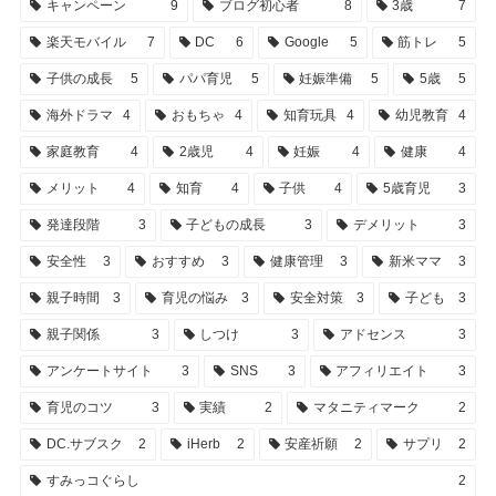
キャンペーン
9
ブログ初心者
8
3歳
7
楽天モバイル
7
DC
6
Google
5
筋トレ
5
子供の成長
5
パパ育児
5
妊娠準備
5
5歳
5
海外ドラマ
4
おもちゃ
4
知育玩具
4
幼児教育
4
家庭教育
4
2歳児
4
妊娠
4
健康
4
メリット
4
知育
4
子供
4
5歳育児
3
発達段階
3
子どもの成長
3
デメリット
3
安全性
3
おすすめ
3
健康管理
3
新米ママ
3
親子時間
3
育児の悩み
3
安全対策
3
子ども
3
親子関係
3
しつけ
3
アドセンス
3
アンケートサイト
3
SNS
3
アフィリエイト
3
育児のコツ
3
実績
2
マタニティマーク
2
DC.サブスク
2
iHerb
2
安産祈願
2
サプリ
2
すみっコぐらし
2