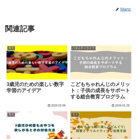
blanc
関連記事
育児
パタニティライフ
3歳児のための楽しい数字
こどもちゃれんじのメリッ
学習のアイデア
ト：子供の成長をサポート
する総合教育プログラム
2024.02.09
2024.01.28
育児
育児