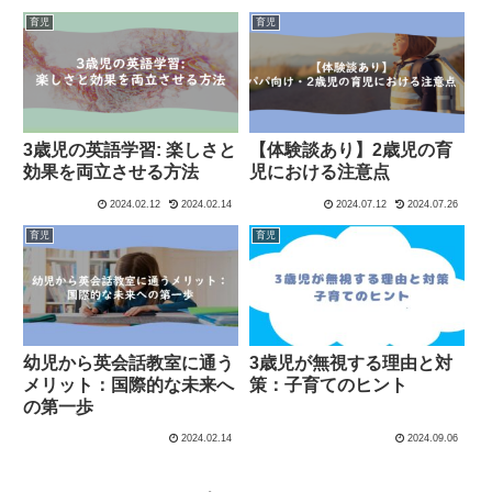
トイサブ～
育児
育児
3歳児の英語学習: 楽しさと
【体験談あり】2歳児の育
効果を両立させる方法
児における注意点
2024.02.12
2024.02.14
2024.07.12
2024.07.26
育児
育児
幼児から英会話教室に通う
3歳児が無視する理由と対
メリット：国際的な未来へ
策：子育てのヒント
の第一歩
2024.02.14
2024.09.06