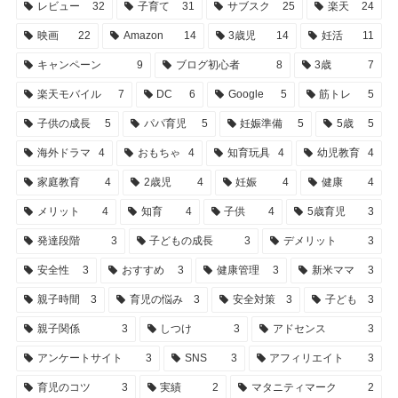
レビュー
32
子育て
31
サブスク
25
楽天
24
映画
22
Amazon
14
3歳児
14
妊活
11
キャンペーン
9
ブログ初心者
8
3歳
7
楽天モバイル
7
DC
6
Google
5
筋トレ
5
子供の成長
5
パパ育児
5
妊娠準備
5
5歳
5
海外ドラマ
4
おもちゃ
4
知育玩具
4
幼児教育
4
家庭教育
4
2歳児
4
妊娠
4
健康
4
メリット
4
知育
4
子供
4
5歳育児
3
発達段階
3
子どもの成長
3
デメリット
3
安全性
3
おすすめ
3
健康管理
3
新米ママ
3
親子時間
3
育児の悩み
3
安全対策
3
子ども
3
親子関係
3
しつけ
3
アドセンス
3
アンケートサイト
3
SNS
3
アフィリエイト
3
育児のコツ
3
実績
2
マタニティマーク
2