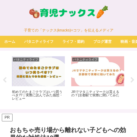
子育ての「ナックス(knacks)=コツ」を伝えるメディア
ホーム
パタニティライフ
ライフ・節約
ブログ運営
映画・音
パタニティライフ
パタニティライフ
パ
室
初めてのたまごクラブはいつ買う
JRでマタニティマークは貰える
ス
べき??｜実際に読んでみた感想・
の？|京都駅で実際に聞いてみた
う
レビュー
PR
おもちゃ売り場から離れない子どもへの効