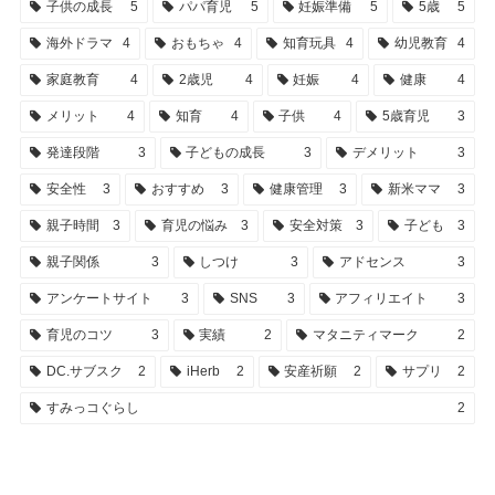
子供の成長
5
パパ育児
5
妊娠準備
5
5歳
5
海外ドラマ
4
おもちゃ
4
知育玩具
4
幼児教育
4
家庭教育
4
2歳児
4
妊娠
4
健康
4
メリット
4
知育
4
子供
4
5歳育児
3
発達段階
3
子どもの成長
3
デメリット
3
安全性
3
おすすめ
3
健康管理
3
新米ママ
3
親子時間
3
育児の悩み
3
安全対策
3
子ども
3
親子関係
3
しつけ
3
アドセンス
3
アンケートサイト
3
SNS
3
アフィリエイト
3
育児のコツ
3
実績
2
マタニティマーク
2
DC.サブスク
2
iHerb
2
安産祈願
2
サプリ
2
すみっコぐらし
2