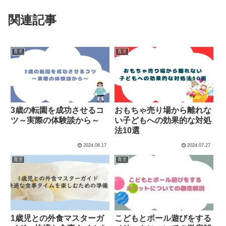
関連記事
育児
育児
3歳の転園を成功させるコ
おもちゃ売り場から離れな
ツ～実際の体験談から～
い子どもへの効果的な対処
法10選
2024.08.17
2024.07.27
育児
育児
1歳児との外食マスターガ
こどもとボール遊びをする