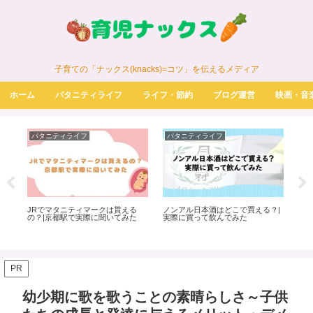
子育ての「ナックス(knacks)=コツ」を伝えるメディア
ホーム
パタニティライフ
ライフ・節約
ブログ運営
映画・音
パタニティライフ
パタニティライフ
映
JRでマタニティマークは貰える
ノンアル日本酒はどこで買える？|
Di
の？|京都駅で実際に聞いてみた
実際に買って飲んでみた
は
作品
PR
幼少期に歌を歌うことの素晴らしさ～子供