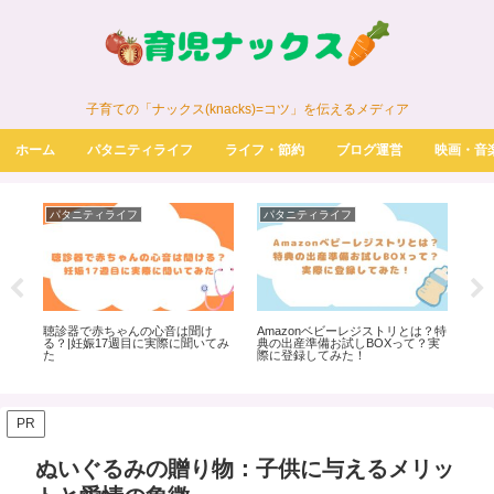
子育ての「ナックス(knacks)=コツ」を伝えるメディア
ホーム
パタニティライフ
ライフ・節約
ブログ運営
映画・音
パタニティライフ
パタニティライフ
パ
う
聴診器で赤ちゃんの心音は聞け
Amazonベビーレジストリとは？特
ノン
想・
る？|妊娠17週目に実際に聞いてみ
典の出産準備お試しBOXって？実
実
た
際に登録してみた！
PR
ぬいぐるみの贈り物：子供に与えるメリッ