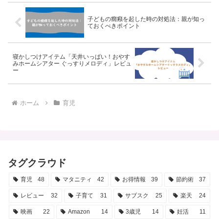
子どもの癇癪を起した時の対処法：親が知っ
ておくべきポイント
寝かしつけアイテム「天井いっぱい！おやす
みホームシアター ぐっすりメロディ」レビュ
ー
ホーム
育児
タグクラウド
育児
48
マタニティ
42
お得情報
39
節約術
37
レビュー
32
子育て
31
サブスク
25
楽天
24
映画
22
Amazon
14
3歳児
14
妊活
11