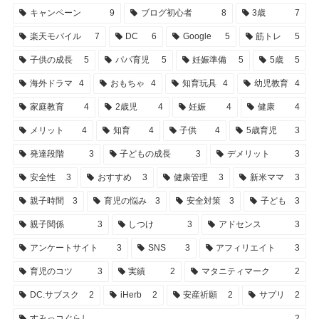
キャンペーン
9
ブログ初心者
8
3歳
7
楽天モバイル
7
DC
6
Google
5
筋トレ
5
子供の成長
5
パパ育児
5
妊娠準備
5
5歳
5
海外ドラマ
4
おもちゃ
4
知育玩具
4
幼児教育
4
家庭教育
4
2歳児
4
妊娠
4
健康
4
メリット
4
知育
4
子供
4
5歳育児
3
発達段階
3
子どもの成長
3
デメリット
3
安全性
3
おすすめ
3
健康管理
3
新米ママ
3
親子時間
3
育児の悩み
3
安全対策
3
子ども
3
親子関係
3
しつけ
3
アドセンス
3
アンケートサイト
3
SNS
3
アフィリエイト
3
育児のコツ
3
実績
2
マタニティマーク
2
DC.サブスク
2
iHerb
2
安産祈願
2
サプリ
2
すみっコぐらし
2