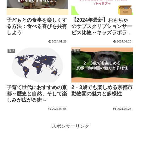
子どもとの食事を楽しくす
【2024年最新】おもちゃ
る方法：食べる喜びを共有
のサブスクリプションサー
しよう
ビス比較～キッズラボラト
リー vs and TOYBOX vs
2024.01.29
2024.08.25
トイサブ～
育児
育児
子育て世代におすすめの京
2・3歳でも楽しめる京都市
都～歴史と自然、そして楽
動物園の魅力と多様性
しみが広がる街～
2024.02.05
2024.02.25
スポンサーリンク