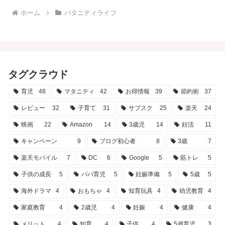
ホーム
パタニティライフ
タグクラウド
育児
48
マタニティ
42
お得情報
39
節約術
37
レビュー
32
子育て
31
サブスク
25
楽天
24
映画
22
Amazon
14
3歳児
14
妊活
11
キャンペーン
9
ブログ初心者
8
3歳
7
楽天モバイル
7
DC
6
Google
5
筋トレ
5
子供の成長
5
パパ育児
5
妊娠準備
5
5歳
5
海外ドラマ
4
おもちゃ
4
知育玩具
4
幼児教育
4
家庭教育
4
2歳児
4
妊娠
4
健康
4
メリット
4
知育
4
子供
4
5歳育児
3