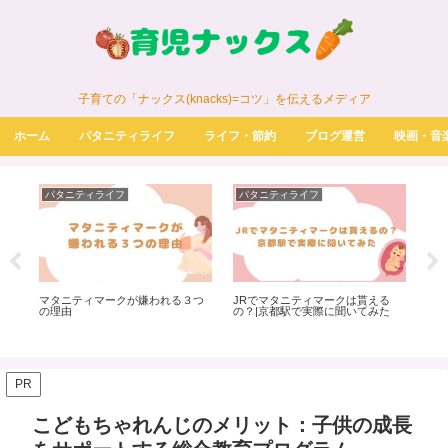
子育ての「ナックス(knacks)=コツ」を伝えるメディア
ホーム
パタニティライフ
ライフ・節約
ブログ運営
映画・音
パタニティライフ
パタニティライフ
パ
マタニティマークが嫌われる３つ
JRでマタニティマークは貰える
共
子
の理由
の？|京都駅で実際に聞いてみた
の
PR
こどもちゃれんじのメリット：子供の成長