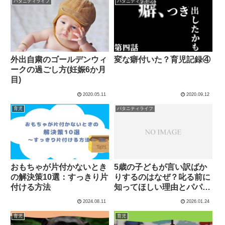
パタニティライフ
パタニティライフ
外出自粛のゴールデンウィ
変な癖付いた？育児記録④
ークの過ごし方(妊娠6か月
目)
2020.05.11
2020.09.12
育児
パタニティライフ
おもちゃが片付かないとき
5歳の子どもが言い訳ばか
の解決策10選：すっきり片
りするのはなぜ？叱る前に
付ける方法
知ってほしい理由とパパの
実体験
2024.08.11
2026.01.24
育児
育児