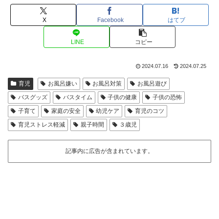
X
Facebook
はてブ
LINE
コピー
2024.07.16
2024.07.25
育児
お風呂嫌い
お風呂対策
お風呂遊び
バスグッズ
バスタイム
子供の健康
子供の恐怖
子育て
家庭の安全
幼児ケア
育児のコツ
育児ストレス軽減
親子時間
３歳児
記事内に広告が含まれています。