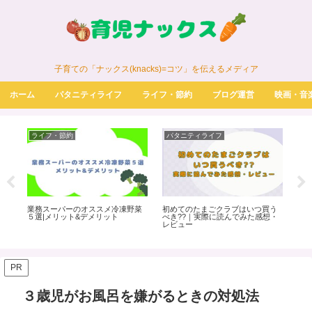
子育ての「ナックス(knacks)=コツ」を伝えるメディア
ホーム
パタニティライフ
ライフ・節約
ブログ運営
映画・音
ライフ・節約
パタニティライフ
パ
る
業務スーパーのオススメ冷凍野菜
初めてのたまごクラブはいつ買う
ノン
た
５選|メリット&デメリット
べき??｜実際に読んでみた感想・
実
レビュー
PR
３歳児がお風呂を嫌がるときの対処法