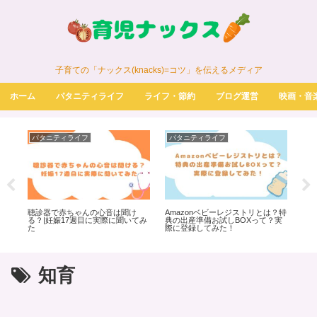
子育ての「ナックス(knacks)=コツ」を伝えるメディア
ホーム
パタニティライフ
ライフ・節約
ブログ運営
映画・音
パタニティライフ
パタニティライフ
パ
菜
聴診器で赤ちゃんの心音は聞け
Amazonベビーレジストリとは？特
ノン
る？|妊娠17週目に実際に聞いてみ
典の出産準備お試しBOXって？実
実
た
際に登録してみた！
知育