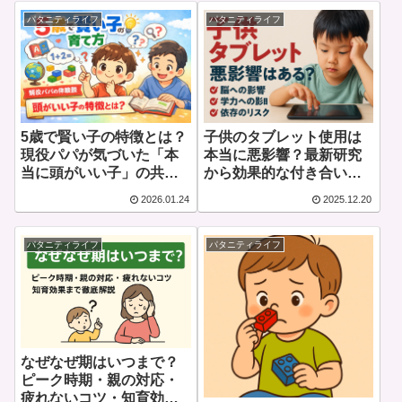
パタニティライフ
パタニティライフ
5歳で賢い子の特徴とは？
子供のタブレット使用は
現役パパが気づいた「本
本当に悪影響？最新研究
当に頭がいい子」の共通
から効果的な付き合い方
点
まで徹底解説
2026.01.24
2025.12.20
パタニティライフ
パタニティライフ
なぜなぜ期はいつまで？
ピーク時期・親の対応・
疲れないコツ・知育効果