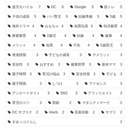
楽天モバイル
7
DC
6
Google
5
筋トレ
5
子供の成長
5
パパ育児
5
妊娠準備
5
5歳
5
海外ドラマ
4
おもちゃ
4
知育玩具
4
幼児教育
4
家庭教育
4
2歳児
4
妊娠
4
健康
4
メリット
4
知育
4
子供
4
5歳育児
3
発達段階
3
子どもの成長
3
デメリット
3
安全性
3
おすすめ
3
健康管理
3
新米ママ
3
親子時間
3
育児の悩み
3
安全対策
3
子ども
3
親子関係
3
しつけ
3
アドセンス
3
アンケートサイト
3
SNS
3
アフィリエイト
3
育児のコツ
3
実績
2
マタニティマーク
2
DC.サブスク
2
iHerb
2
安産祈願
2
サプリ
2
すみっコぐらし
2