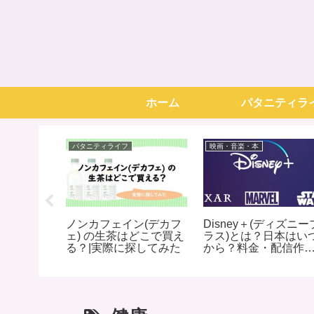
ホーム
パタニティラ
パタニティライフ
映画・音楽・本
ークが嫌
ノンカフェイン(デカフ
Disney＋(ディズニー
理由
ェ) の生茶はどこで買え
ラス)とは？日本はい
る？|実際に探してみた
から？料金・配信作
リスト(800タイトル)