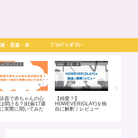
画・音楽・本
ﾌﾟﾗｲﾊﾞｼｰﾎﾟﾘｼｰ
パタニティライフ
映画・音楽・本
パタニティラ
診器で赤ちゃんの心
【純愛？】
スヌーザ
は聞ける？|妊娠17週
HOWEVER(GLAY)を独
つまで使
に実際に聞いてみた
自に解釈｜レビュー
使ってみ