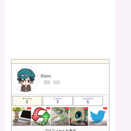
Blanc
男性
30代
サークル
フォロー
フォロワー
5
3
6
💙ブロガー応援&更新報告♪💙
ブログを更新したらここで報告
趣味のブログを楽しむ会
ブログ更新
Twitter
プロフィールを表示