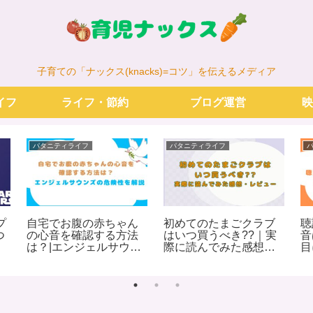
子育ての「ナックス(knacks)=コツ」を伝えるメディア
イフ
ライフ・節約
ブログ運営
映
パタニティライフ
パタニティライフ
プ
自宅でお腹の赤ちゃん
初めてのたまごクラブ
聴
つ
の心音を確認する方法
はいつ買うべき??｜実
音
品
は？|エンジェルサウン
際に読んでみた感想・
目
ズの危険性を解説
レビュー