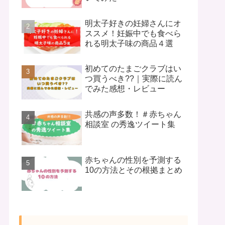
明太子好きの妊婦さんにオ
ススメ！妊娠中でも食べら
れる明太子味の商品４選
初めてのたまごクラブはい
つ買うべき??｜実際に読ん
でみた感想・レビュー
共感の声多数！＃赤ちゃん
相談室 の秀逸ツイート集
赤ちゃんの性別を予測する
10の方法とその根拠まとめ