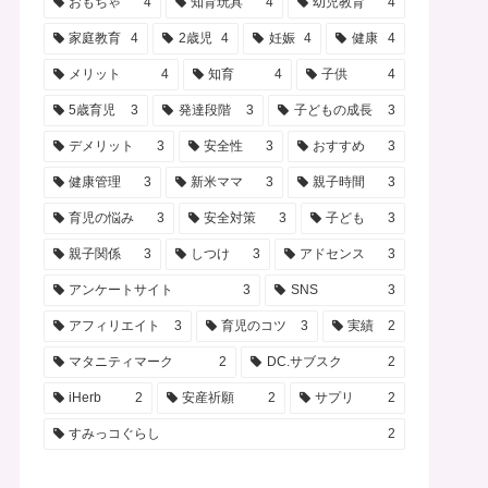
おもちゃ
4
知育玩具
4
幼児教育
4
家庭教育
4
2歳児
4
妊娠
4
健康
4
メリット
4
知育
4
子供
4
5歳育児
3
発達段階
3
子どもの成長
3
デメリット
3
安全性
3
おすすめ
3
健康管理
3
新米ママ
3
親子時間
3
育児の悩み
3
安全対策
3
子ども
3
親子関係
3
しつけ
3
アドセンス
3
アンケートサイト
3
SNS
3
アフィリエイト
3
育児のコツ
3
実績
2
マタニティマーク
2
DC.サブスク
2
iHerb
2
安産祈願
2
サプリ
2
すみっコぐらし
2