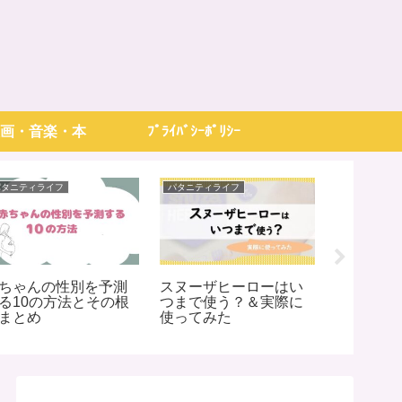
画・音楽・本
ﾌﾟﾗｲﾊﾞｼｰﾎﾟﾘｼｰ
パタニティライフ
パタニティライフ
ライフ・節約
ちゃんの性別を予測
スヌーザヒーローはい
業務スー
る10の方法とその根
つまで使う？＆実際に
メ冷凍野
まとめ
使ってみた
ト&デメ