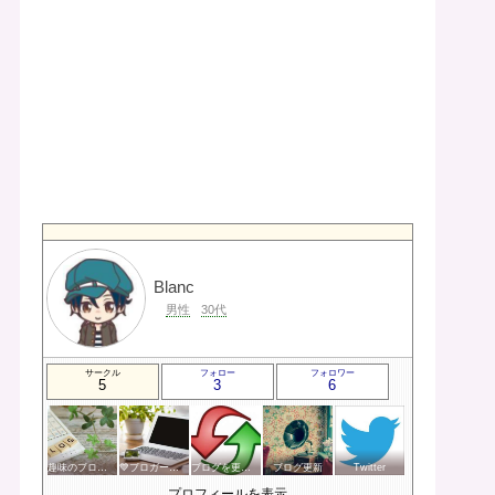
Blanc
男性
30代
サークル
フォロー
フォロワー
5
3
6
趣味のブログを楽しむ会
💙ブロガー応援&更新報告♪💙
ブログを更新したらここで報告
ブログ更新
Twitter
プロフィールを表示