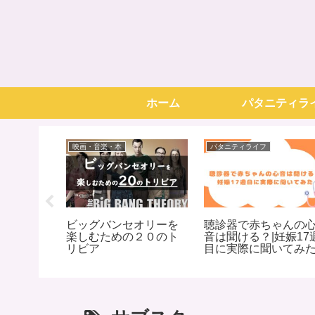
ホーム
パタニティラ
映画・音楽・本
パタニティライフ
酒はどこ
ビッグバンセオリーを
聴診器で赤ちゃんの
実際に買っ
楽しむための２０のト
音は聞ける？|妊娠17
リビア
目に実際に聞いてみ