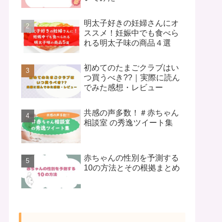
明太子好きの妊婦さんにオ
ススメ！妊娠中でも食べら
れる明太子味の商品４選
初めてのたまごクラブはい
つ買うべき??｜実際に読ん
でみた感想・レビュー
共感の声多数！＃赤ちゃん
相談室 の秀逸ツイート集
赤ちゃんの性別を予測する
10の方法とその根拠まとめ