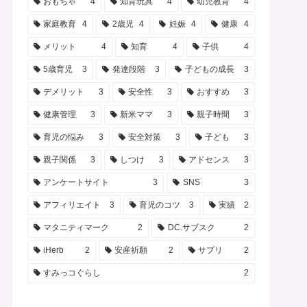
おもちゃ
4
知育玩具
4
幼児教育
4
家庭教育
4
2歳児
4
妊娠
4
健康
4
メリット
4
知育
4
子供
4
5歳育児
3
発達段階
3
子どもの成長
3
デメリット
3
安全性
3
おすすめ
3
健康管理
3
新米ママ
3
親子時間
3
育児の悩み
3
安全対策
3
子ども
3
親子関係
3
しつけ
3
アドセンス
3
アンケートサイト
3
SNS
3
アフィリエイト
3
育児のコツ
3
実績
2
マタニティマーク
2
DC.サブスク
2
iHerb
2
安産祈願
2
サプリ
2
すみっコぐらし
2