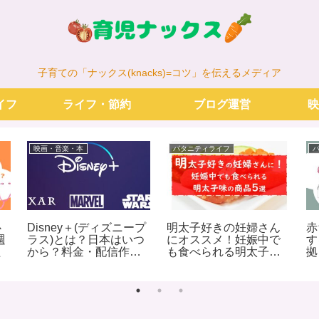
子育ての「ナックス(knacks)=コツ」を伝えるメディア
イフ
ライフ・節約
ブログ運営
映
映画・音楽・本
パタニティライフ
心
Disney＋(ディズニープ
明太子好きの妊婦さん
赤
週
ラス)とは？日本はいつ
にオススメ！妊娠中で
す
た
から？料金・配信作品
も食べられる明太子味
拠
リスト(800タイトル)
の商品４選