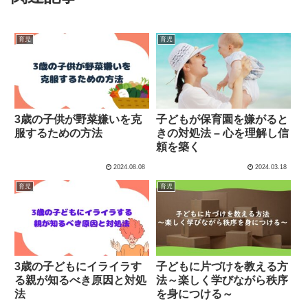
育児
育児
3歳の子供が野菜嫌いを克
子どもが保育園を嫌がると
服するための方法
きの対処法 – 心を理解し信
頼を築く
2024.08.08
2024.03.18
育児
育児
3歳の子どもにイライラす
子どもに片づけを教える方
る親が知るべき原因と対処
法～楽しく学びながら秩序
法
を身につける～