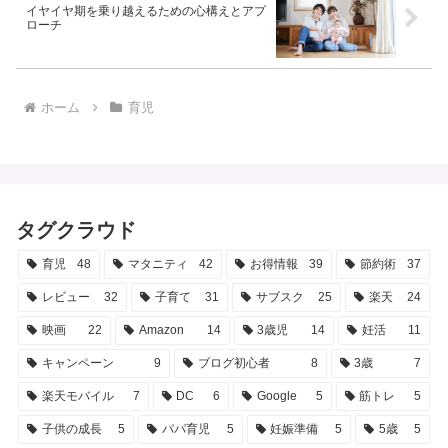
イヤイヤ期を乗り越えるための心構えとアプ
ローチ
ホーム
育児
タグクラウド
育児
48
マタニティ
42
お得情報
39
節約術
37
レビュー
32
子育て
31
サブスク
25
楽天
24
映画
22
Amazon
14
3歳児
14
妊活
11
キャンペーン
9
ブログ初心者
8
3歳
7
楽天モバイル
7
DC
6
Google
5
筋トレ
5
子供の成長
5
パパ育児
5
妊娠準備
5
5歳
5