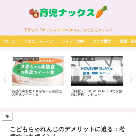
子育ての「ナックス(knacks)=コツ」を伝えるメディア
ホーム
パタニティライフ
ライフ・節約
ブログ運営
映画・音
パタニティライフ
映画・音楽・本
パ
0円
共感の声多数！＃赤ちゃん相談室
【純愛？】HOWEVER(GLAY)を独
ノン
ック
の秀逸ツイート集
自に解釈｜レビュー
はど
意点
た
PR
こどもちゃれんじのデメリットに迫る：考