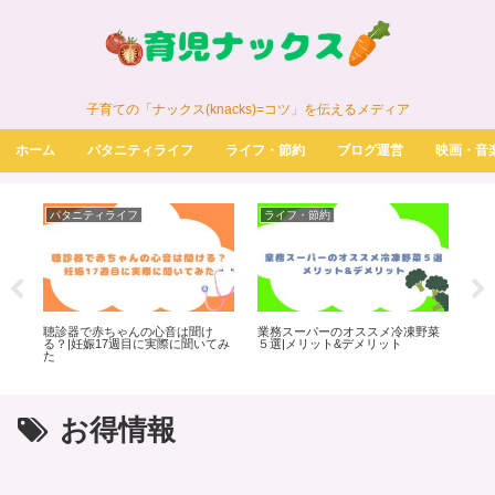
子育ての「ナックス(knacks)=コツ」を伝えるメディア
ホーム
パタニティライフ
ライフ・節約
ブログ運営
映画・音
パタニティライフ
ライフ・節約
パ
聴診器で赤ちゃんの心音は聞け
業務スーパーのオススメ冷凍野菜
ノン
信
る？|妊娠17週目に実際に聞いてみ
５選|メリット&デメリット
はど
た
た
お得情報