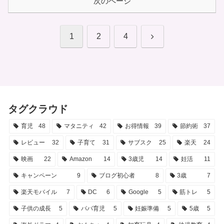
次のページ
次
1
2
4
へ
タグクラウド
育児
48
マタニティ
42
お得情報
39
節約術
37
レビュー
32
子育て
31
サブスク
25
楽天
24
映画
22
Amazon
14
3歳児
14
妊活
11
キャンペーン
9
ブログ初心者
8
3歳
7
楽天モバイル
7
DC
6
Google
5
筋トレ
5
子供の成長
5
パパ育児
5
妊娠準備
5
5歳
5