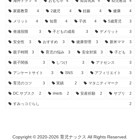
海外ドラマ
4
おもちゃ
4
知育玩具
4
幼児教育
4
家庭教育
4
2歳児
4
妊娠
4
健康
4
メリット
4
知育
4
子供
4
5歳育児
3
発達段階
3
子どもの成長
3
デメリット
3
安全性
3
おすすめ
3
健康管理
3
新米ママ
3
親子時間
3
育児の悩み
3
安全対策
3
子ども
3
親子関係
3
しつけ
3
アドセンス
3
アンケートサイト
3
SNS
3
アフィリエイト
3
育児のコツ
3
実績
2
マタニティマーク
2
DC.サブスク
2
iHerb
2
安産祈願
2
サプリ
2
すみっコぐらし
2
Copyright © 2020-2026 育児ナックス All Rights Reserved.