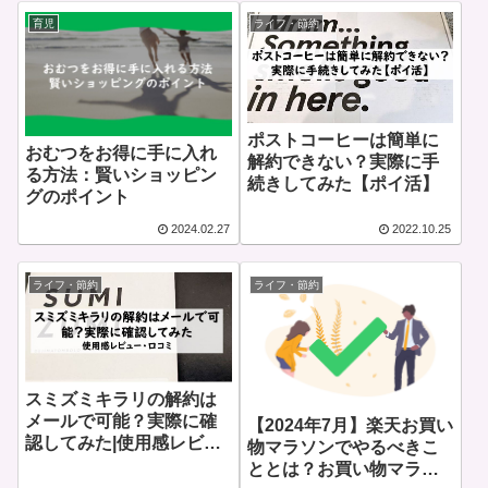
育児
ライフ・節約
ポストコーヒーは簡単に
おむつをお得に手に入れ
解約できない？実際に手
る方法：賢いショッピン
続きしてみた【ポイ活】
グのポイント
2024.02.27
2022.10.25
ライフ・節約
ライフ・節約
スミズミキラリの解約は
メールで可能？実際に確
【2024年7月】楽天お買い
認してみた|使用感レビュ
物マラソンでやるべきこ
ー・口コミ
ととは？お買い物マラソ