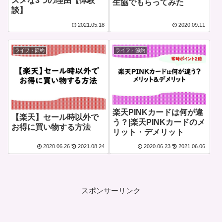
スメな3つの理由【体験
生協でもらってみた
談】
2021.05.18
2020.09.11
ライフ・節約
ライフ・節約
楽天PINKカードは何が違
【楽天】セール時以外で
う？|楽天PINKカードのメ
お得に買い物する方法
リット・デメリット
2020.06.26
2021.08.24
2020.06.23
2021.06.06
スポンサーリンク