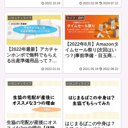
ンの事前準備・お得情報
2022.10.24
2022.02.06
2024.07.12
まとめ
パタニティライフ
ライフ・節約
【2022年8月】Amazonタ
【2022年最新】アカチャ
イムセール祭り|次回はい
ンホンポで無料でもらえ
つ？|事前準備・目玉商品
る出産準備用品って？実
総まとめ
際に貰った内容を紹介
2022.01.01
2021.05.18
2022.08.22
パタニティライフ
パタニティライフ
生協の宅配が産後にオス
はじまるばこの中身は？