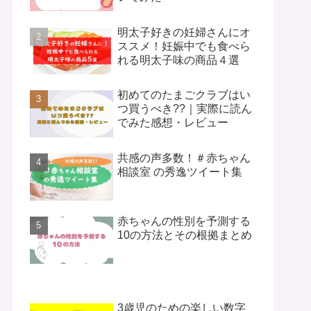
明太子好きの妊婦さんにオ
ススメ！妊娠中でも食べら
れる明太子味の商品４選
初めてのたまごクラブはい
つ買うべき??｜実際に読ん
でみた感想・レビュー
共感の声多数！＃赤ちゃん
相談室 の秀逸ツイート集
赤ちゃんの性別を予測する
10の方法とその根拠まとめ
3歳児のための楽しい数字