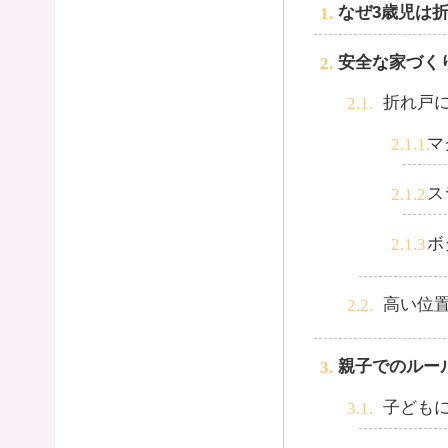
なぜ3歳児は
安全な家づく
折れ戸
マ
ス
ボ
高い位
親子でのルー
子ども