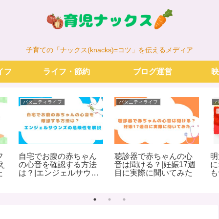
子育ての「ナックス(knacks)=コツ」を伝えるメディア
イフ
ライフ・節約
ブログ運営
映
パタニティライフ
パタニティライフ
フ
自宅でお腹の赤ちゃん
聴診器で赤ちゃんの心
明
え
の心音を確認する方法
音は聞ける？|妊娠17週
に
た
は？|エンジェルサウン
目に実際に聞いてみた
も
ズの危険性を解説
の