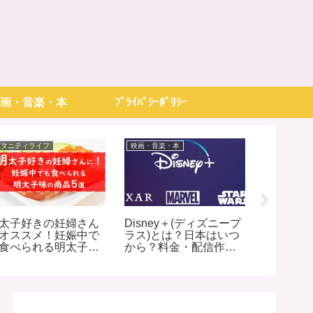
画・音楽・本
ﾌﾟﾗｲﾊﾞｼｰﾎﾟﾘｼｰ
パタニティライフ
映画・音楽・本
パタニティラ
太子好きの妊婦さん
Disney＋(ディズニープ
Amazo
オススメ！妊娠中で
ラス)とは？日本はいつ
リとは？
食べられる明太子味
から？料金・配信作品
備お試しB
商品４選
リスト(800タイトル)
際に登録