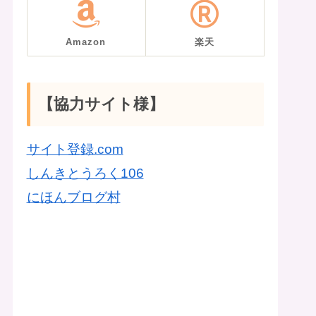
Amazon
楽天
【協力サイト様】
サイト登録.com
しんきとうろく106
にほんブログ村