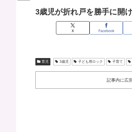
3歳児が折れ戸を勝手に開
X
Facebook
育児
3歳児
子ども用ロック
子育て
記事内に広