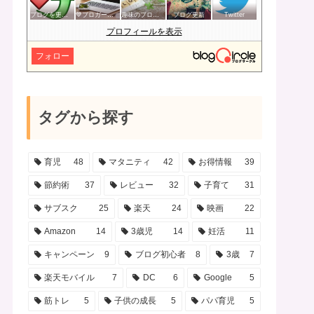
ブログを更新したらここで報告
💙ブロガー応援&更新報告♪💙
趣味のブログを楽しむ会
ブログ更新
Twitter
プロフィールを表示
フォロー
タグから探す
育児
48
マタニティ
42
お得情報
39
節約術
37
レビュー
32
子育て
31
サブスク
25
楽天
24
映画
22
Amazon
14
3歳児
14
妊活
11
キャンペーン
9
ブログ初心者
8
3歳
7
楽天モバイル
7
DC
6
Google
5
筋トレ
5
子供の成長
5
パパ育児
5