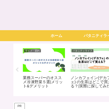
ホーム
パタニティラ
ライフ・節約
パタニティライフ
マラソン
業務スーパーのオスス
ノンカフェイン(デカ
ととは？
メ冷凍野菜５選|メリッ
ェ) の生茶はどこで買
ソンの事
ト&デメリット
る？|実際に探してみ
情報まと
PR